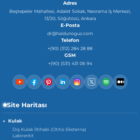
Adres
Beştepeler Mahallesi, Adalet Sokak, Neorama İş Merkezi,
13/20, Söğütözü, Ankara
E-Posta
dr@haldunoguz.com
Telefon
+(90) (312) 284 28 88
GSM
+(90) (531) 431 06 94
Site Haritası
Kulak
Dış Kulak İltihabi (Otitis Eksterna)
Labirentit