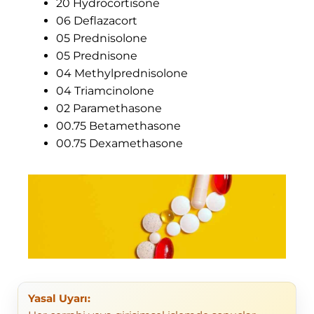
20 Hydrocortisone
06 Deflazacort
05 Prednisolone
05 Prednisone
04 Methylprednisolone
04 Triamcinolone
02 Paramethasone
00.75 Betamethasone
00.75 Dexamethasone
Yasal Uyarı: