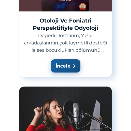
Otoloji Ve Foniatri
Perspektifiyle Odyoloji
Değerli Dostlarım, Yazar
arkadaşlarımın çok kıymetli desteği
ile ses bozuklukları bölümünü
birlikte hazırladığımız kitap basıldı.
Güzel b...
İncele